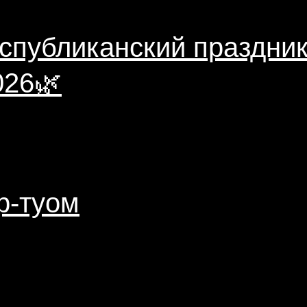
еспубликанский праздн
026🌿
р-туом