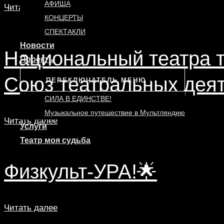
АФИША
Читать далее
КОНЦЕРТЫ
СПЕКТАКЛИ
Новости
Национальный театра т
Проекты
Союз театральных дея
ПЕРЕКЛЮЧАТЕЛЬ МЕНЮ
СИЛА В ЕДИНСТВЕ!
Музыкальное путешествие в Мультляндию
Читать далее
Услуги
Театр моя судьба
Физкульт-УРА!🌟⁣
Читать далее