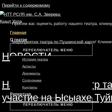
Перейти к содержимому
Просим вас оценить работу нашего театра, кликну
Главная
О театре
Мероприятия театра по Пушкинской карте! Кликни
ПЕРЕКЛЮЧАТЕЛЬ МЕНЮ
НОВОСТИ
История театра
Артисты
Документы
Сотрудники
Национальный театр та
Контакты
Репертуар
участие на Ысыахе Ту
ПЕРЕКЛЮЧАТЕЛЬ МЕНЮ