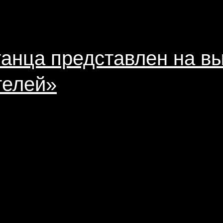
анца представлен на вы
телей»