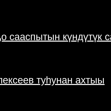
ҕо сааспытын күндүтүк 
лексеев туһунан ахтыы