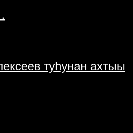
…
лексеев туһунан ахтыы